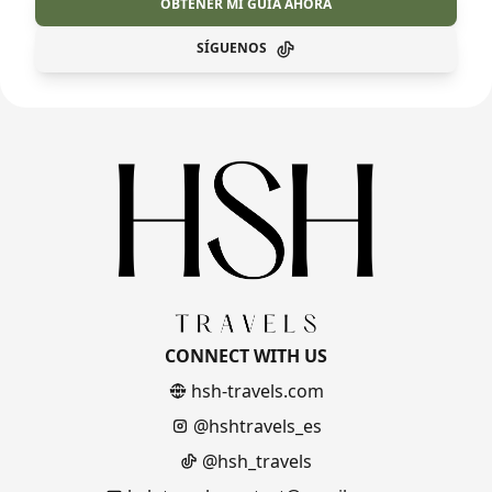
OBTENER MI GUÍA AHORA
SÍGUENOS
CONNECT WITH US
hsh-travels.com
@hshtravels_es
@hsh_travels