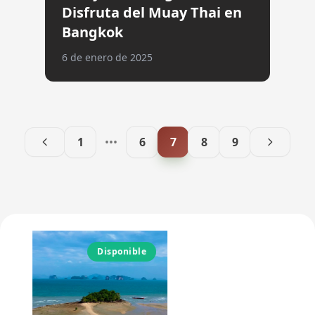
Disfruta del Muay Thai en
Bangkok
6 de enero de 2025
1
•••
6
7
8
9
Disponible